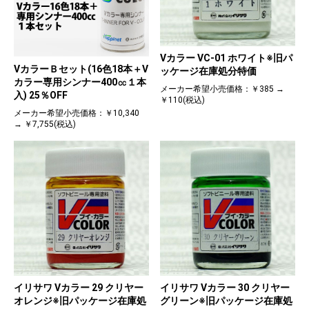
Vカラー VC-01 ホワイト※旧パ
VカラーＢセット(16色18本＋V
ッケージ在庫処分特価
カラー専用シンナー400㏄１本
メーカー希望小売価格：￥385 →
入) 25％OFF
￥110(税込)
メーカー希望小売価格：￥10,340
→ ￥7,755(税込)
イリサワ Vカラー 29 クリヤー
イリサワ Vカラー 30 クリヤー
オレンジ※旧パッケージ在庫処
グリーン※旧パッケージ在庫処