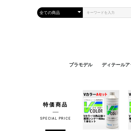
プラモデル
ディテールア
ガンプラ 最新シリー
アナザーガンダムシリ
機動戦士ガンダム宇宙
SDシリーズ
SD武者頑駄無(ムシャ
恐竜シリーズ
その他キャラクターモ
川合木工所 
ジオラマ用材
スタンド
ケース
ベース
その他ディテ
デカール、シ
エッチングパ
金属パーツ
ポリパーツ
プラパーツ
レジンパーツ
マニピュレー
R
F
H
S
E
3
3
3
3
3
F
ゾ
ズ
ーズ
世紀シリーズ
ガンダム)シリーズ
デル
シート
プパーツ
ー
ー
ー
ー
ー
S
ー
0
0
0
0
S
S
S
S
S
S
S
S
S
S
S
ー
G
ー
1
1
1
レ
武
武
武
下
C
P
F
S
M
8
G
ン
ラ
新
1
1
1
A
G
1
1
1
G
も
F
(
～
(
3
～
2
2
ン
編
編
編
編
軍
軍
軍
編
(
(
R
ヤ
ド
9
7
5
2
O
ん
特価商品
SPECIAL PRICE