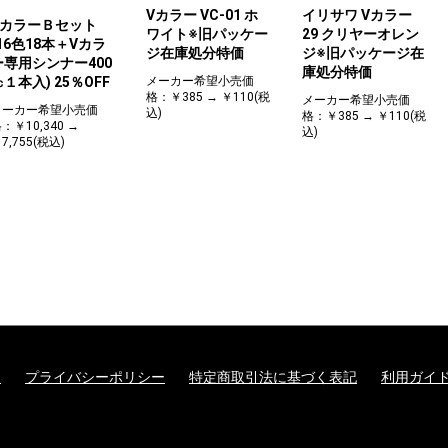
Vカラー VC-01 ホ
イリサワ Vカラー
VカラーＢセット
ワイト※旧パッケー
29 クリヤーオレン
(16色18本＋Vカラ
ジ在庫処分特価
ジ※旧パッケージ在
ー専用シンナー400
庫処分特価
メーカー希望小売価
㏄１本入) 25％OFF
格：￥385 → ￥110(税
メーカー希望小売価
メーカー希望小売価
込)
格：￥385 → ￥110(税
：￥10,340 →
込)
7,755(税込)
て
プライバシーポリシー
特定商取引法に基づく表記
利用ガイ