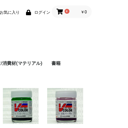
0
￥0
お気に入り
ログイン
レ
/消費材(マテリアル)
書籍
フ
プ
ー
ダ
パ
ル
ー
ー
ー
レ
カ
5
1
ム
ム
ム
入
ー
ー
ャ
ー
ー
ー
ー
ー
ー
ー
料
ラ
ラ
ラ
～
～
～
～
ク
メ
ー
1
)
)
し
め
臭
ナ
・
・
カ
用
用
プ
マ
ト
プ
ン
ッ
,
拌
・
プ
刃
グ
ー
パ
グ
ス
ッ
ナ
ペ
ラマン
ーグリーン プラ板
ーグリーン プラ棒
ジンキャスト
ドレッサー
ールクリーナー・ふ
ロス・コンパウン
装材料
間接着剤・硬化促進
ラスチック用接着
ジンキャスト用カラ
ッカーパテ・光硬化
リエステルパテ(ポリ
キシパテ(エポパテ)
ラ板・プラボード・
ラ棒・プラボウ
ドライブラシ・ウェザ
平筆・斜め筆(タミ
面相筆・丸筆・ライナ
エバーグリーン プラ
エバーグリーン プラ
エバーグリーン プラ
エバーグリーン プラ
エバーグリーン プラ
エバーグリーン プラ
エバーグリーン プラ
エバーグリーン プラ
エバーグリーン プラ
タミヤ プラ板 プラバ
エバーグリーン プラ
エバーグリーン プラ
エバーグリーン プラ
エバーグリーン プラ
エバーグリーン プラ
エバーグリーン プラ
エバーグリーン プラ
エバーグリーン プラ
エバーグリーン プラ
エバーグリーン プラ
タミヤ プラボウ
)
ル
ー
～
)
ッ
ー
ジ
定
1
ー
・
ナ
ハ
、
・
ヤ
コ
ー
とり・洗浄用品
・ワックス・コーテ
・ノズル・はがし剤
・エポキシ接着剤
テ・瞬間接着パテ
)
ラシート
リング用スポンジ筆
ヤ・BUNSEIDO)
ー・ラウンド(タミ
シートメタルルーフィ
シートメタルサイディ
シート プレーン(クリ
シートバテン(454*)
シートドロップサイデ
シートタイル(深溝タ
シートラップサイディ
シートカーサイディン
シートVグルーブ
ン・プラボード・スチ
ボウHOスケール(8102
ボウH鋼、アングル
ボウチャンネル、Iビ
ボウスクェアパイプ、
ボウハーフラウンド、
ボウロッド、パイプ
ボウ平棒4(160～199)
ボウ平棒3(140～159)
ボウ平棒2(120～139)
ボウ平棒1(100～119)
・
ー
セ
転
ド
ッ
ング剤
(タミヤ・BUNSEIDO)
ヤ・BUNSEIDO・シタ
ング(4521～4524)
ング(4525～4530)
ア、ホワイト、ブラッ
ィング
イプ、浅溝タイプ)
ング
グ
レンボード
～8612)
(281～297)
ーム(261～279)
レクタングルパイプ
クォーターラウンド
(210～236)
デル)
ク)(9005～9517)
(4501～4518)
(252～259)
(240～250)