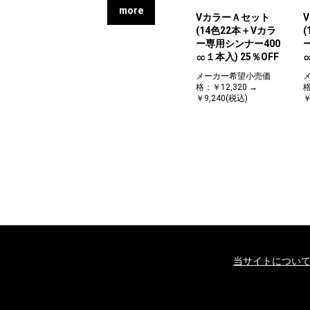
more
VカラーＡセット
(14色22本＋Vカラ
ー専用シンナー400
㏄１本入) 25％OFF
メーカー希望小売価
格：￥12,320 →
格
￥9,240(税込)
￥
当サイトについ