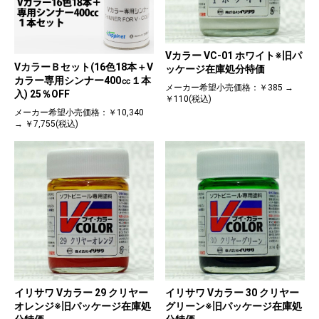
Vカラー VC-01 ホワイト※旧パ
VカラーＢセット(16色18本＋V
ッケージ在庫処分特価
カラー専用シンナー400㏄１本
メーカー希望小売価格：￥385 →
入) 25％OFF
￥110(税込)
メーカー希望小売価格：￥10,340
→ ￥7,755(税込)
イリサワ Vカラー 29 クリヤー
イリサワ Vカラー 30 クリヤー
オレンジ※旧パッケージ在庫処
グリーン※旧パッケージ在庫処