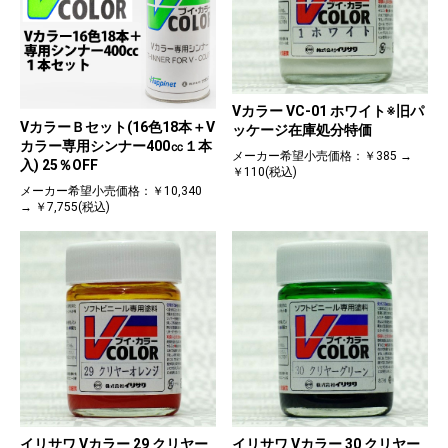
Vカラー VC-01 ホワイト※旧パ
VカラーＢセット(16色18本＋V
ッケージ在庫処分特価
カラー専用シンナー400㏄１本
メーカー希望小売価格：￥385 →
入) 25％OFF
￥110(税込)
メーカー希望小売価格：￥10,340
→ ￥7,755(税込)
イリサワ Vカラー 29 クリヤー
イリサワ Vカラー 30 クリヤー