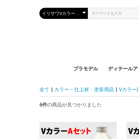
プラモデル
ディテールア
ガンプラ 最新シリー
アナザーガンダムシリ
機動戦士ガンダム宇宙
SDシリーズ
SD武者頑駄無(ムシャ
恐竜シリーズ
その他キャラクターモ
川合木工所 
ジオラマ用材
スタンド
ケース
ベース
その他ディテ
デカール、シ
エッチングパ
金属パーツ
ポリパーツ
プラパーツ
レジンパーツ
マニピュレー
R
F
H
S
E
3
3
3
3
3
F
ゾ
全て
|
カラー・仕上材・塗装用品
|
Vカラー
ズ
ーズ
世紀シリーズ
ガンダム)シリーズ
デル
シート
プパーツ
ー
ー
ー
ー
ー
S
ー
0
0
0
0
S
S
S
S
S
S
S
S
S
S
S
ー
G
ー
1
1
1
レ
武
武
武
下
C
P
F
S
M
8
G
ン
ラ
新
1
1
1
A
G
1
1
1
G
も
F
(
～
(
3
～
2
2
ン
編
編
編
編
軍
軍
軍
編
(
(
R
ヤ
ド
9
7
5
2
O
ん
6件
の商品が見つかりました