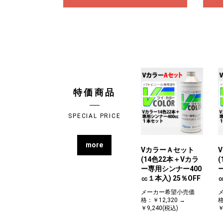
特価商品
SPECIAL PRICE
more
VカラーＡセット
(14色22本＋Vカラ
ー専用シンナー400
㏄１本入) 25％OFF
メーカー希望小売価
格：￥12,320 →
格
￥9,240(税込)
￥