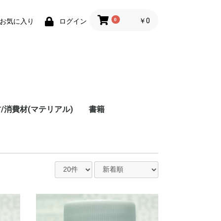
0
￥0
お気に入り
ログイン
レ
/消費材(マテリアル)
書籍
フ
プ
ー
ダ
パ
ル
ー
ー
ー
レ
カ
5
1
ム
ム
ム
入
ー
ー
ャ
ー
ー
ー
ー
ー
ー
ー
料
ラ
ラ
ラ
～
～
～
～
ク
メ
ー
1
)
)
し
め
臭
ナ
・
・
カ
用
用
プ
マ
ト
プ
ン
ッ
,
拌
・
プ
刃
グ
ー
パ
グ
ス
ッ
ナ
ペ
ラマン
ーグリーン プラ板
ーグリーン プラ棒
ジンキャスト
ドレッサー
ールクリーナー・ふ
ロス・コンパウン
装材料
間接着剤・硬化促進
ラスチック用接着
ジンキャスト用カラ
ッカーパテ・光硬化
リエステルパテ(ポリ
キシパテ(エポパテ)
ラ板・プラボード・
ラ棒・プラボウ
ドライブラシ・ウェザ
平筆・斜め筆(タミ
面相筆・丸筆・ライナ
エバーグリーン プラ
エバーグリーン プラ
エバーグリーン プラ
エバーグリーン プラ
エバーグリーン プラ
エバーグリーン プラ
エバーグリーン プラ
エバーグリーン プラ
エバーグリーン プラ
タミヤ プラ板 プラバ
エバーグリーン プラ
エバーグリーン プラ
エバーグリーン プラ
エバーグリーン プラ
エバーグリーン プラ
エバーグリーン プラ
エバーグリーン プラ
エバーグリーン プラ
エバーグリーン プラ
エバーグリーン プラ
タミヤ プラボウ
)
ル
ー
～
)
ッ
ー
ジ
定
1
ー
・
ナ
ハ
、
・
ヤ
コ
ー
とり・洗浄用品
・ワックス・コーテ
・ノズル・はがし剤
・エポキシ接着剤
テ・瞬間接着パテ
)
ラシート
リング用スポンジ筆
ヤ・BUNSEIDO)
ー・ラウンド(タミ
シートメタルルーフィ
シートメタルサイディ
シート プレーン(クリ
シートバテン(454*)
シートドロップサイデ
シートタイル(深溝タ
シートラップサイディ
シートカーサイディン
シートVグルーブ
ン・プラボード・スチ
ボウHOスケール(8102
ボウH鋼、アングル
ボウチャンネル、Iビ
ボウスクェアパイプ、
ボウハーフラウンド、
ボウロッド、パイプ
ボウ平棒4(160～199)
ボウ平棒3(140～159)
ボウ平棒2(120～139)
ボウ平棒1(100～119)
・
ー
セ
転
ド
ッ
ング剤
(タミヤ・BUNSEIDO)
ヤ・BUNSEIDO・シタ
ング(4521～4524)
ング(4525～4530)
ア、ホワイト、ブラッ
ィング
イプ、浅溝タイプ)
ング
グ
レンボード
～8612)
(281～297)
ーム(261～279)
レクタングルパイプ
クォーターラウンド
(210～236)
デル)
ク)(9005～9517)
(4501～4518)
(252～259)
(240～250)