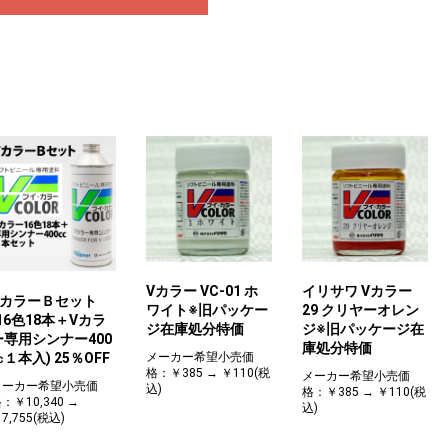
Vカラー VC-01 ホ
イリサワ Vカラー
VカラーＢセット
ワイト※旧パッケー
29 クリヤーオレン
(16色18本＋Vカラ
ジ在庫処分特価
ジ※旧パッケージ在
ー専用シンナー400
庫処分特価
メーカー希望小売価
㏄１本入) 25％OFF
格：￥385 → ￥110(税
メーカー希望小売価
メーカー希望小売価
込)
格：￥385 → ￥110(税
：￥10,340 →
込)
7,755(税込)