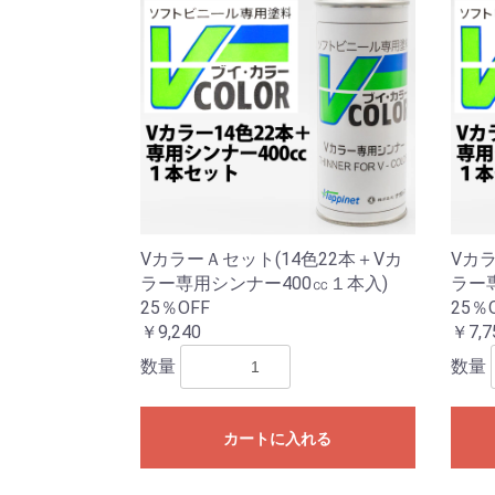
VカラーＡセット(14色22本＋Vカ
Vカラ
ラー専用シンナー400㏄１本入)
ラー
25％OFF
25％
￥9,240
￥7,7
数量
数量
カートに入れる