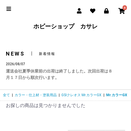
0
ホビーショップ カサレ
NEWS
新着情報
2026/08/07
運送会社夏季休業前の出荷は終了しました。次回出荷は８
月１７日から順次行います。
全て
|
カラー・仕上材・塗装用品
|
GSIクレオス Mr.カラーGX
|
Mr.カラーGX
お探しの商品は見つかりませんでした