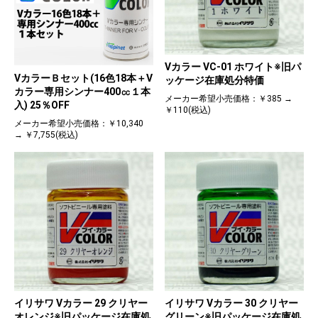
Vカラー VC-01 ホワイト※旧パ
VカラーＢセット(16色18本＋V
ッケージ在庫処分特価
カラー専用シンナー400㏄１本
メーカー希望小売価格：￥385 →
入) 25％OFF
￥110(税込)
メーカー希望小売価格：￥10,340
→ ￥7,755(税込)
イリサワ Vカラー 29 クリヤー
イリサワ Vカラー 30 クリヤー
オレンジ※旧パッケージ在庫処
グリーン※旧パッケージ在庫処