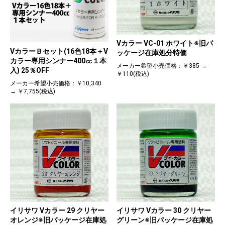
Vカラー VC-01 ホワイト※旧パ
VカラーＢセット(16色18本＋V
ッケージ在庫処分特価
カラー専用シンナー400㏄１本
メーカー希望小売価格：￥385 →
入) 25％OFF
￥110(税込)
メーカー希望小売価格：￥10,340
→ ￥7,755(税込)
イリサワ Vカラー 29 クリヤー
イリサワ Vカラー 30 クリヤー
オレンジ※旧パッケージ在庫処
グリーン※旧パッケージ在庫処